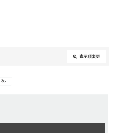
表示順変更
閉じる
次
»