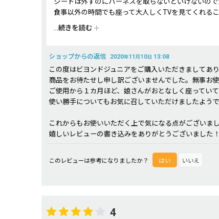
シートは外すのにハーネスを取らないといけないので
食事以外の時間でも座って大人しくTVを見てくれる
毎日使うものですし、とにかく使いやすさとストレス
...
続きを読む
ショップからの返信
2020
11
10
13:08
年
月
日
この度はビヨンドジュニアをご購入いただきましてあ
商品をお待たせし申し訳ございませんでした。無事お
ご使用から１カ月ほど、娘さんがおとなしく座っていて
使い勝手についてもお気に召していただけましたようで
これからもお使いいただく上で気になる点がございま
嬉しいレビューの書き込みをありがとうございました
このレビューは参考になりましたか？
はい
いいえ
4