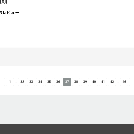
[
bj
]
のレビュー
...
...
1
32
33
34
35
36
37
38
39
40
41
42
46