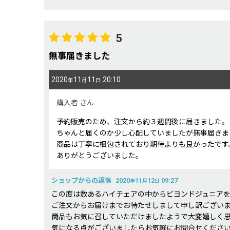
5
無事届きました
2020
11
11
20:10
年
月
日
購入者
さん
予約販売のため、注文から約３週間後に届きました。
ちゃんと届くのか少し心配していましたが無事届きま
商品は丁寧に梱包されており期待よりも良かったです
ありがとうございました。
ショップからの返信
2020
11
12
09:27
年
月
日
この度は数あるハイチェアの中からビヨンドジュニア
ご注文からお届けまでお待たせしまして申し訳ござい
商品もお気に召していただけましたようで大変嬉しく
気になる点がございましたらお気軽にお問合せくださ