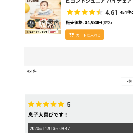
ビヨンドジュニア ハイチェア
4.61
451
件
販売価格
:
34,980円
(税込)
カートに入れる
451
件
レビュー検索
:
«
前
期間
:
5
息子大喜びです！
画像
:
2020
11
13
09:47
年
月
日