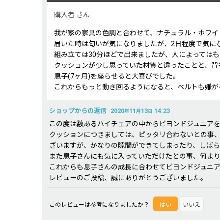
星の数
:
購入者
さん
我が家の家具の色調と合わせて、ナチュラル・ホワイ
年代
:
届いた時は匂いが気になりましたが、2日程度で気に
組み立ては30分ほどで出来ましたが、人によっては
クッションが少し思っていた材質と違ったことと、背
性別
:
息子(7ヶ月)を座らせると大喜びでした。
これからもっと動き回るようになると、ベルトも嫌が
並び順
:
ショップからの返信
2020
11
13
14:23
年
月
日
この度は数あるハイチェアの中からビヨンドジュニア
クッションにつきましては、ピッタリ合わないとの事
ざいますが、かなりの隙間ができてしまったり、しば
また息子さんにも気に入っていただけたとの事、何よ
これからも息子さんの成長に合わせてビヨンドジュニ
レビューのご投稿、誠にありがとうございました。
このレビューは参考になりましたか？
はい
いいえ