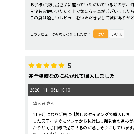
お子様が抜け出さずに座っていただいているとの事、
今後もお使いいただく上で気になる点がございました
この度は嬉しいレビューをいただきまして誠にありが
このレビューは参考になりましたか？
はい
いいえ
5
完全装備なのに惹かれて購入しました
2020
11
06
10:10
年
月
日
購入者
さん
11ヶ月になり新居に引越しのタイミングで購入しま
った息子。すぐにソファから抜け出し離乳食の進みが
たりと同じ目線で過ごせるのが嬉しそうにしています