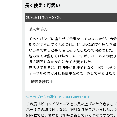
長く使えて可愛い
2020
11
08
22:20
年
月
日
購入者
さん
ずっとバンボに座らせて食事をしていましたが、自分
周りがすすめてくれたのは、どれも追加で付属品を購
いう事でずっと長く使えそうだったので決めました。
組み立ては難しくは無かったですが、ハーネスの取り
長さ調節もなかなか動かず大変でした。
座らせてみると、特別嫌がる様子もなく、抜け出そう
テーブルの付け外しも簡単なので、外して座らせたり
ただ、テーブルとお腹の隙間に食べ物が落ちてしまう
...
続きを読む
ショップからの返信
2020
11
09
10:05
年
月
日
この度はビヨンドジュニアをお買い上げいただきまし
ハーネスの取り付けなど、不明な点がございましたよ
組み立てビデオなどは随時更新していく予定ですので