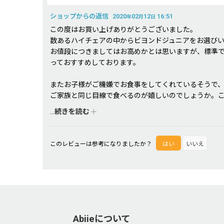
ショップからの返信
2020
02
12
16:51
年
月
日
この度はお買い上げありがとうございました。
数あるハイチェアの中からビヨンドジュニアをお選び
お値段につきましてはお高めかとは思いますが、標準
っておすすめしております。
またお子様がご機嫌でお食事をしてくれているそうで、
ご家族と同じ目線で食べるのが嬉しいのでしょうか。
...
続きを読む
今後も気になる点がございましたらお気軽にお問い合
この度は貴重なご意見をいただきまして誠にありがと
このレビューは参考になりましたか？
はい
いいえ
Abiieについて