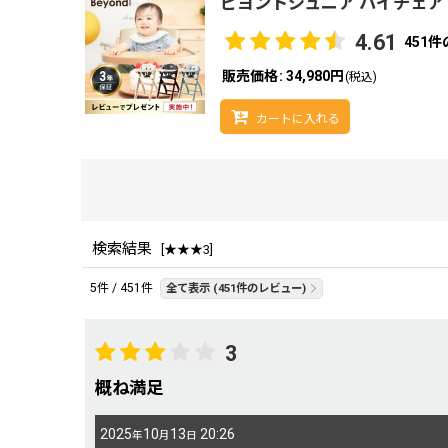
ビヨンドジュニア ハイチェア
4.61
451
件
販売価格
:
34,980円
(税込)
カートに入れる
検索結果
[
★★★3
]
レビュー検索
:
5
件
/
451
件
全て表示
(451件のレビュー)
期間
:
3
概ね満足
画像
:
2025
10
13
20:26
年
月
日