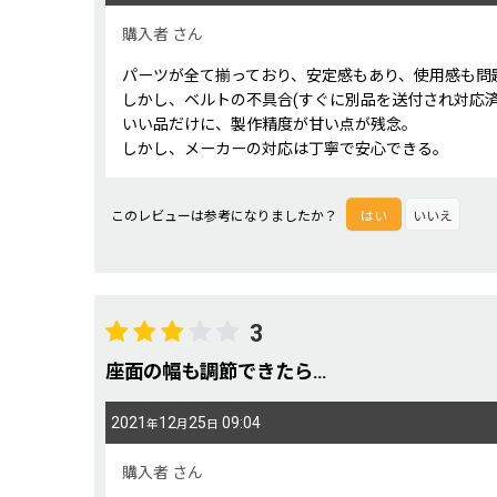
星の数
:
購入者
さん
パーツが全て揃っており、安定感もあり、使用感も問
年代
:
しかし、ベルトの不具合(すぐに別品を送付され対応
いい品だけに、製作精度が甘い点が残念。
しかし、メーカーの対応は丁寧で安心できる。
性別
:
このレビューは参考になりましたか？
はい
いいえ
並び順
:
3
座面の幅も調節できたら…
2021
12
25
09:04
年
月
日
購入者
さん