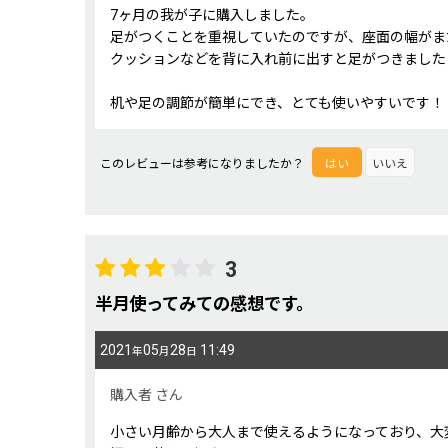
7ヶ月の我が子に購入しました。
足がつくことを重視していたのですが、座面の幅がま
クッションなどを背に入れ前に出すと足がつきました
机や足の調節が簡単にでき、とても使いやすいです！
このレビューは参考になりましたか？
はい
いいえ
3
半月使ってみての感想です。
2021
05
28
11:49
年
月
日
購入者
さん
小さい月齢から大人まで使えるようになっており、大