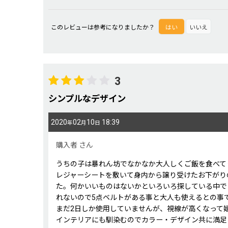
この度は貴重なレビューをいただきまして誠にありが
このレビューは参考になりましたか？
はい
いいえ
3
シンプルなデザイン
2020
02
10
18:39
年
月
日
購入者
さん
うちの子は暴れん坊でなかなか大人しくご飯を食べて
レジャーシートを敷いて身内から譲り受けたお下がり
た。何かいいものはないかといろいろ探している中で
れないので5点ベルトがある事と大人も使えるとの事
まだ2日しか使用していませんが、視線が高くなって
インテリアにも馴染むのでカラー・デザイン共に満足