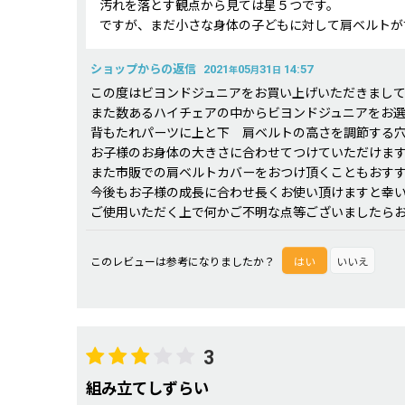
汚れを落とす観点から見ては星５つです。
ですが、まだ小さな身体の子どもに対して肩ベルトが
ショップからの返信
2021
05
31
14:57
年
月
日
この度はビヨンドジュニアをお買い上げいただきまし
また数あるハイチェアの中からビヨンドジュニアをお選び
背もたれパーツに上と下 肩ベルトの高さを調節する
お子様のお身体の大きさに合わせてつけていただけま
また市販での肩ベルトカバーをおつけ頂くこともおす
今後もお子様の成長に合わせ長くお使い頂けますと幸
ご使用いただく上で何かご不明な点等ございましたら
このレビューは参考になりましたか？
はい
いいえ
3
組み立てしずらい