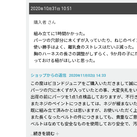
2020
10
31
10:51
年
月
日
購入者
さん
組み立てに1時間かかった。
パーツの穴部分に木くずが入っていたり、ねじのペイ
使い勝手はよく、離乳食のストレスはだいぶ減った。
胸のハーネスの長さの調整がしずらく、9か月の子に
っておける紐がほしいと思った。
ショップからの返信
2020
11
02
14:33
年
月
日
この度はビヨンドジュニアをご購入いただきまして誠
パーツの穴に木くずが入っていたとの事、大変失礼を
出荷の前にパーツを1点1点検品しておりますが、不行
またネジのペイントにつきましては、ネジが緩まない
既に組み立て済みかとは思いますが、お使いいただく
また長くなったベルトの件につきましても、貴重なご
ベルトはなめても安全なものを使用しており安全で、
なめるとベタベタになったりして不都合な点もあると
...
続きを読む