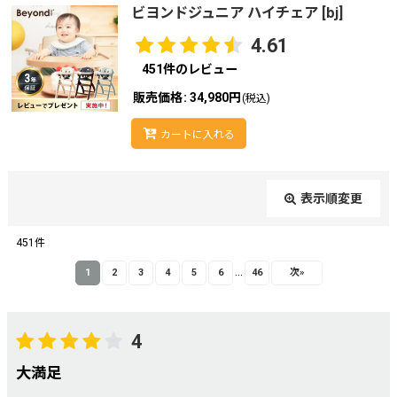
ビヨンドジュニア ハイチェア
[
bj
]
4.61
451
件のレビュー
販売価格
:
34,980円
(税込)
カートに入れる
表示順変更
閉じる
451
件
レビュー検索
:
...
1
2
3
4
5
6
46
次
»
期間
:
4
大満足
画像
: