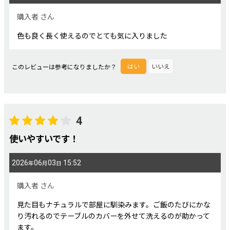
購入者
さん
色も良く長く使えるのでとても気に入りました
このレビューは参考になりましたか？
はい
いいえ
4
使いやすいです！
2026
06
03
15:52
年
月
日
購入者
さん
見た目もナチュラルで部屋に馴染みます。ご飯のたびにかな
り汚れるのでテーブルのカバーを外せて洗えるのが助かって
ます。