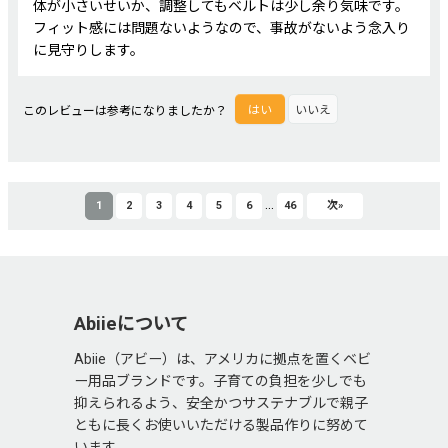
体が小さいせいか、調整してもベルトは少し余り気味です。
フィット感には問題ないようなので、事故がないよう念入り
に見守りします。
このレビューは参考になりましたか？
はい
いいえ
...
1
2
3
4
5
6
46
次
»
Abiieについて
Abiie（アビー）は、アメリカに拠点を置くベビ
ー用品ブランドです。子育ての負担を少しでも
抑えられるよう、安全かつサステナブルで親子
ともに長くお使いいただける製品作りに努めて
います。