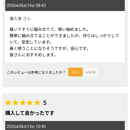
2026
06
14
08:43
年
月
日
星の数
:
購入者
さん
届いてすぐに組み立てて、使い始めました。
年代
:
簡単に組み立てることができましたが、作りはしっかりして
いて、安定しています。
長く使うことになりそうですが、安心です。
性別
:
皆さんにおすすめします。
並び順
:
このレビューは参考になりましたか？
はい
いいえ
絞り込む
5
購入して良かったです
2026
06
13
10:45
年
月
日