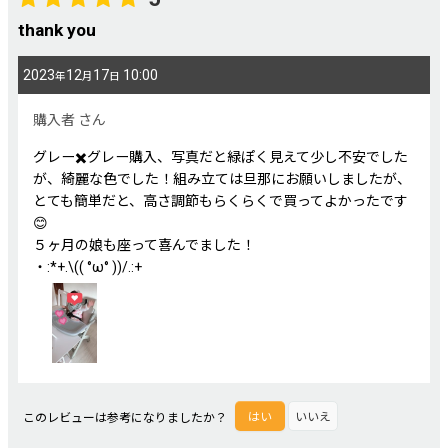
thank you
2023
12
17
10:00
年
月
日
購入者
さん
グレー✖️グレー購入、写真だと緑ぽく見えて少し不安でした
が、綺麗な色でした！組み立ては旦那にお願いしましたが、
とても簡単だと、高さ調節もらくらくで買ってよかったです
😊
５ヶ月の娘も座って喜んでました！
・:*+.\(( °ω° ))/.:+
このレビューは参考になりましたか？
はい
いいえ