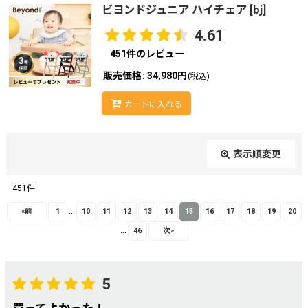
ビヨンドジュニア ハイチェア
[
bj
]
4.61
451
件のレビュー
販売価格
:
34,980円
(税込)
カートに入れる
表示順変更
閉じる
451
件
レビュー検索
:
...
«
前
1
10
11
12
13
14
15
16
17
18
19
20
...
46
次
»
期間
:
5
画像
: