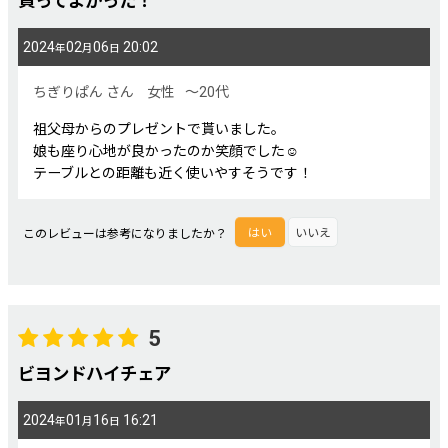
買ってよかった！
星の数
:
2024
02
06
20:02
年
月
日
ちぎりぱん
さん
女性
～20代
年代
:
祖父母からのプレゼントで貰いました。
娘も座り心地が良かったのか笑顔でした☺︎
性別
:
テーブルとの距離も近く使いやすそうです！
このレビューは参考になりましたか？
はい
いいえ
並び順
:
絞り込む
5
ビヨンドハイチェア
2024
01
16
16:21
年
月
日