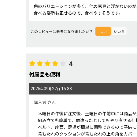
色のバリエーションが多く、他の家具と浮かないのが
食べる姿勢も正せるので、食べやすそうです。
このレビューは参考になりましたか？
はい
いいえ
4
付属品も便利
2025
09
27
15:38
年
月
日
購入者
さん
木曜日の午後に注文後、土曜日の午前中には商品が
組み立ても簡単で、間違ったとしてもやり直せる仕
ベルト、座面、足場が簡単に調整できるので子供に
背もたれのクッションが背もたれの上の角をカバー