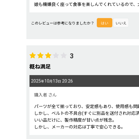
娘も機嫌良く座って食事を楽しんでくれているので、
このレビューは参考になりましたか？
はい
いいえ
3
概ね満足
2025
10
13
20:26
年
月
日
購入者
さん
パーツが全て揃っており、安定感もあり、使用感も問
しかし、ベルトの不具合(すぐに別品を送付され対応
いい品だけに、製作精度が甘い点が残念。
しかし、メーカーの対応は丁寧で安心できる。