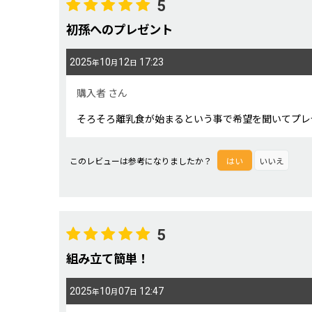
5
初孫へのプレゼント
2025
10
12
17:23
年
月
日
購入者
さん
そろそろ離乳食が始まるという事で希望を聞いてプレ
このレビューは参考になりましたか？
はい
いいえ
5
組み立て簡単！
2025
10
07
12:47
年
月
日