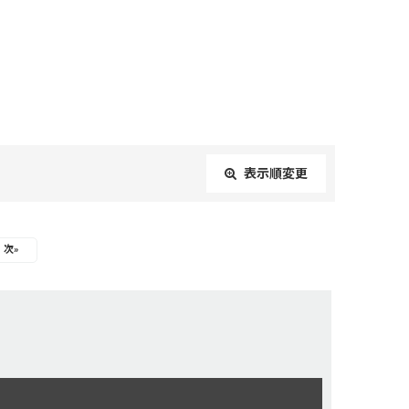
表示順変更
閉じる
次
»