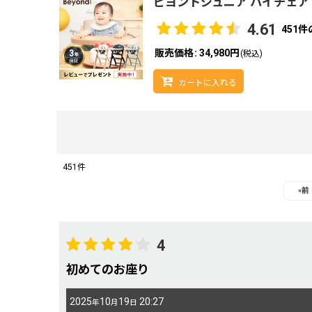
ビヨンドジュニア ハイチェア
4.61
451
件
販売価格
:
34,980円
(税込)
カートに入れる
451
件
レビュー検索
:
«
前
期間
:
4
初めてのお座り
画像
:
2025
10
19
20:27
年
月
日