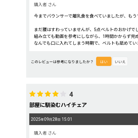
購入者
さん
今までバウンサーで離乳食を食べていましたが、もう
まだ腰はすわっていませんが、5点ベルトのおかげで
組み立ても動画を参考にしながら、1時間かからず完
なんでも口に入れてしまう時期で、ベルトも舐めてい
このレビューは参考になりましたか？
はい
いいえ
4
部屋に馴染むハイチェア
2025
09
28
15:01
年
月
日
購入者
さん