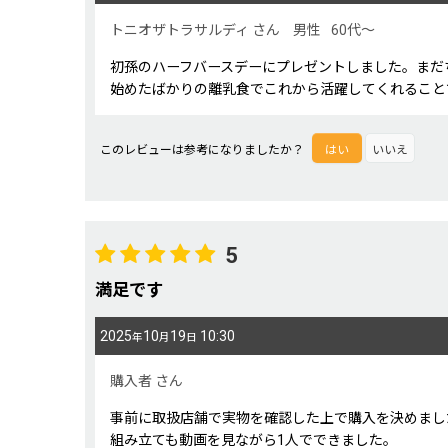
星の数
:
トニオザトラサルディ
さん
男性
60代～
初孫のハーフバースデーにプレゼントしました。まだ
年代
:
始めたばかりの離乳食でこれから活躍してくれること
性別
:
このレビューは参考になりましたか？
はい
いいえ
並び順
:
5
満足です
2025
10
19
10:30
年
月
日
購入者
さん
事前に取扱店舗で実物を確認した上で購入を決めまし
組み立ても動画を見ながら1人でできました。