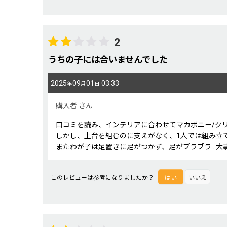
2
うちの子には合いませんでした
2025
09
01
03:33
年
月
日
購入者
さん
口コミを読み、インテリアに合わせてマカボニー/ク
しかし、土台を組むのに支えがなく、1人では組み立
またわが子は足置きに足がつかず、足がブラブラ…大
このレビューは参考になりましたか？
はい
いいえ