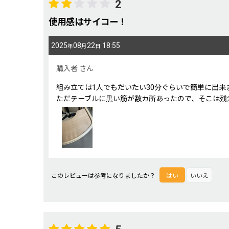
2
使用感はサイコー！
2025
08
22
18:55
年
月
日
購入者
さん
組み立ては1人でもだいたい30分ぐらいで簡単に出
ただテーブルに黒い筋が数カ所あったので、そこは残
このレビューは参考になりましたか？
はい
いいえ