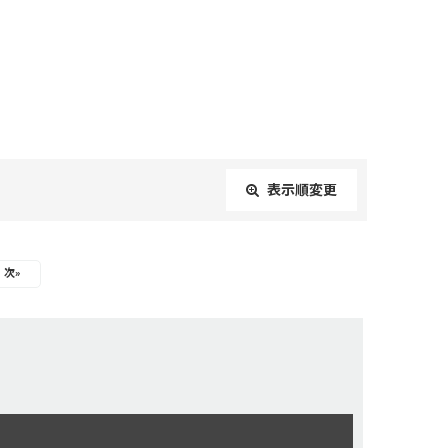
表示順変更
閉じる
次
»