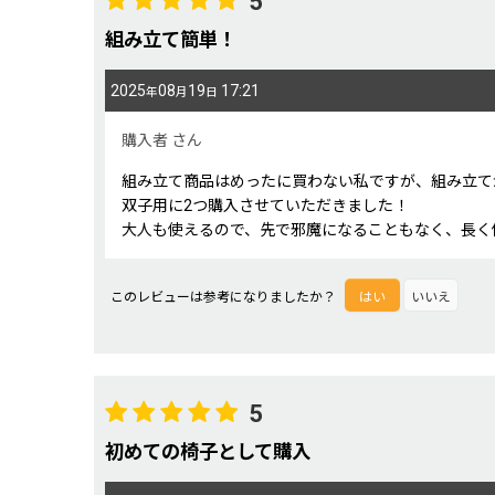
5
組み立て簡単！
2025
08
19
17:21
年
月
日
購入者
さん
組み立て商品はめったに買わない私ですが、組み立て
双子用に2つ購入させていただきました！
大人も使えるので、先で邪魔になることもなく、長く
このレビューは参考になりましたか？
はい
いいえ
5
初めての椅子として購入