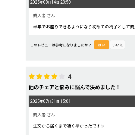
2025
08
14
20:50
年
月
日
購入者
さん
半年でお座りできるようになり初めての椅子として購
このレビューは参考になりましたか？
はい
いいえ
4
他のチェアと悩みに悩んで決めました！
2025
07
31
15:01
年
月
日
購入者
さん
注文から届くまで凄く早かったです✨