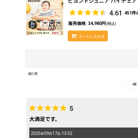
ビヨンドジュニア ハイチェア
4.61
451
件
販売価格
:
34,980円
(税込)
カートに入れる
451
件
レビュー検索
:
«
前
期間
:
5
大満足です。
画像
:
2025
09
17
13:52
年
月
日