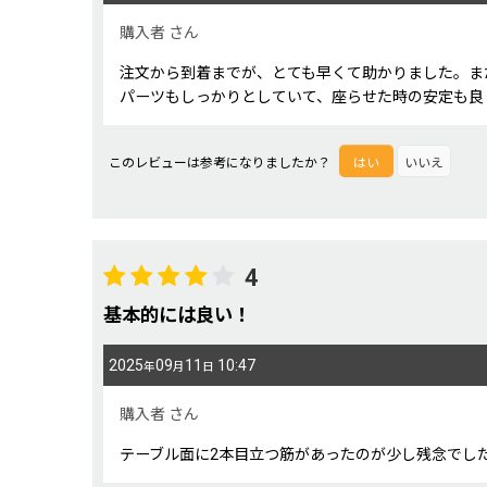
星の数
:
購入者
さん
注文から到着までが、とても早くて助かりました。ま
年代
:
パーツもしっかりとしていて、座らせた時の安定も良
性別
:
このレビューは参考になりましたか？
はい
いいえ
並び順
:
4
基本的には良い！
2025
09
11
10:47
年
月
日
購入者
さん
テーブル面に2本目立つ筋があったのが少し残念でし